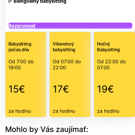
✅ Bilingválny babysitting
Rezervovať
Babysitting
Víkendový
Nočný
počas dňa
babysitting
Babysitting
Od 7:00 do
Od 07:00 do
Od 22:00 do
19:00
22:00
07:00
15€
17€
19€
za hodinu
za hodinu
za hodinu
Mohlo by Vás zaujímať: