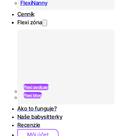
FlexiNanny
Cenník
Flexi zóna
Flexi podcast
Flexi blog
Ako to funguje?
Naše babysitterky
Recenzie
Prihlásiť sa
Môj účet