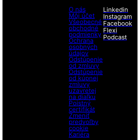
O nás
Linkedin
Môj účet
Instagram
Všeobecné
Facebook
obchodné
Flexi
podmienky
Podcast
Ochrana
osobných
údajov
Odstúpenie
od zmluvy
Odstúpenie
od kúpnej
zmluvy
uzavretej
na diaľku
Poistný
certifikát
Zmeniť
predvoľby
cookie
Kariéra