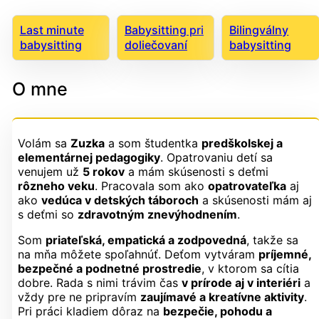
Last minute
Babysitting pri
Bilingválny
babysitting
doliečovaní
babysitting
O mne
Volám sa
Zuzka
a som študentka
predškolskej a
elementárnej pedagogiky
. Opatrovaniu detí sa
venujem už
5 rokov
a mám skúsenosti s deťmi
rôzneho veku
. Pracovala som ako
opatrovateľka
aj
ako
vedúca v detských táboroch
a skúsenosti mám aj
s deťmi so
zdravotným znevýhodnením
.
Som
priateľská, empatická a zodpovedná
, takže sa
na mňa môžete spoľahnúť. Deťom vytváram
príjemné,
bezpečné a podnetné prostredie
, v ktorom sa cítia
dobre. Rada s nimi trávim čas
v prírode aj v interiéri
a
vždy pre ne pripravím
zaujímavé a kreatívne aktivity
.
Pri práci kladiem dôraz na
bezpečie, pohodu a