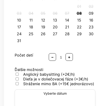
01
02
03
04
05
06
07
08
09
10
11
12
13
14
15
16
17
18
19
20
21
22
23
24
25
26
27
28
29
30
31
Počet detí
−
+
Ďalšie možnosti
Anglický babysitting (+2€/h)
Dieťa je v doliečovacej fáze (+3€/h)
Stráženie mimo BA (+15€ jednorázovo)
Vyberte dátum