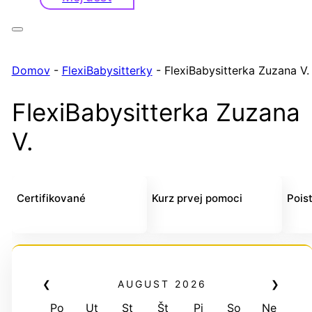
Domov
-
FlexiBabysitterky
-
FlexiBabysitterka Zuzana V.
FlexiBabysitterka Zuzana
V.
Certifikované
Kurz prvej pomoci
Pois
❮
AUGUST
2026
❯
Po
Ut
St
Št
Pi
So
Ne