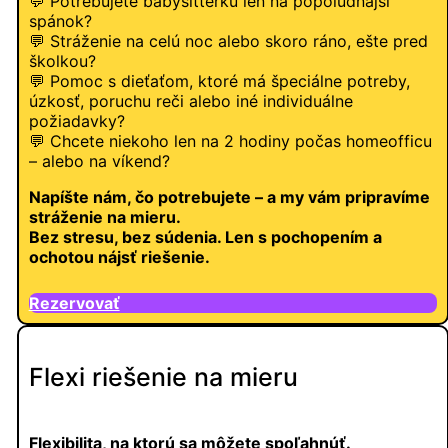
💬 Potrebujete babysitterku len na popoludňajší
spánok?
💬 Stráženie na celú noc alebo skoro ráno, ešte pred
školkou?
💬 Pomoc s dieťaťom, ktoré má špeciálne potreby,
úzkosť, poruchu reči alebo iné individuálne
požiadavky?
💬 Chcete niekoho len na 2 hodiny počas homeofficu
– alebo na víkend?
Napíšte nám, čo potrebujete – a my vám pripravíme
stráženie na mieru.
Bez stresu, bez súdenia. Len s pochopením a
ochotou nájsť riešenie.
Rezervovať
Flexi riešenie na mieru
Flexibilita, na ktorú sa môžete spoľahnúť.