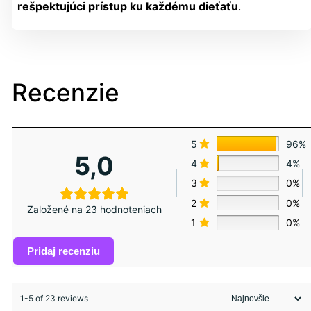
rešpektujúci prístup ku každému dieťaťu
.
Recenzie
5
96%
5,0
4
4%
3
0%
2
0%
Založené na 23 hodnoteniach
1
0%
Pridaj recenziu
1-5 of 23 reviews