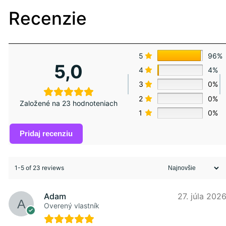
Recenzie
5
96%
5,0
4
4%
3
0%
2
0%
Založené na 23 hodnoteniach
1
0%
Pridaj recenziu
1-5 of 23 reviews
Adam
27. júla 202
Overený vlastník