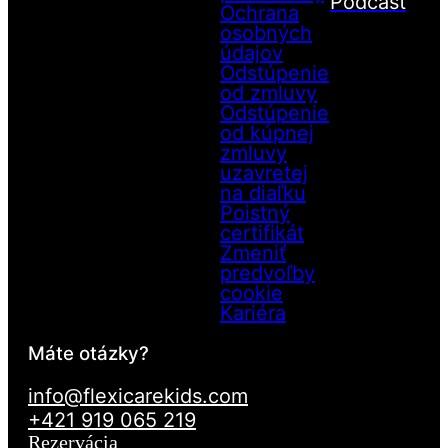
Podcast
Ochrana
osobných
údajov
Odstúpenie
od zmluvy
Odstúpenie
od kúpnej
zmluvy
uzavretej
na diaľku
Poistný
certifikát
Zmeniť
predvoľby
cookie
Kariéra
Máte otázky?
info@flexicarekids.com
+421 919 065 219
Rezervácia