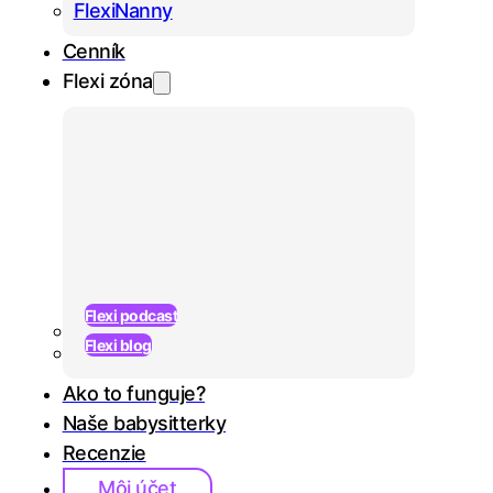
FlexiNanny
Cenník
Flexi zóna
Flexi podcast
Flexi blog
Ako to funguje?
Naše babysitterky
Recenzie
Prihlásiť sa
Môj účet