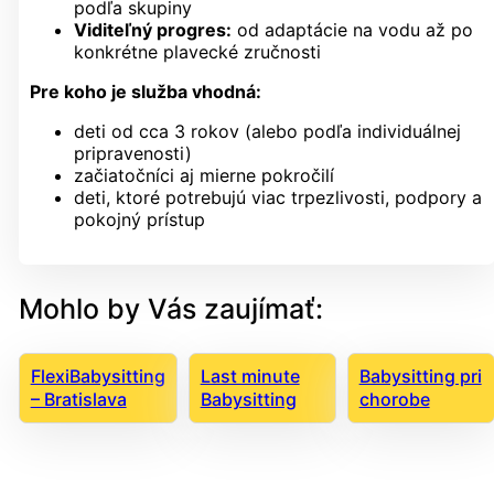
podľa skupiny
Viditeľný progres:
od adaptácie na vodu až po
konkrétne plavecké zručnosti
Pre koho je služba vhodná:
deti od cca 3 rokov (alebo podľa individuálnej
pripravenosti)
začiatočníci aj mierne pokročilí
deti, ktoré potrebujú viac trpezlivosti, podpory a
pokojný prístup
Mohlo by Vás zaujímať:
FlexiBabysitting
Last minute
Babysitting pri
– Bratislava
Babysitting
chorobe