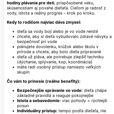
hodiny plávania pre deti
, prispôsobené veku,
skúsenostiam aj povahe dieťaťa. Cieľom je radosť z
vody, istota a reálny progres – krok po kroku.
Kedy to rodičom najviac dáva zmysel:
dieťa sa vody bojí alebo je vo vode neisté
chcete, aby si dieťa vybudovalo zdravé návyky a
bezpečnosť pri vode
plánujete dovolenku, krúžok alebo školu v
prírode a chcete, aby bolo dieťa pripravené
dieťa už pláva, ale potrebuje zlepšiť techniku
(dýchanie, splývanie, kop, koordinácia)
máte radi osobný prístup namiesto veľkých
skupín
Čo vám to prinesie (reálne benefity):
Bezpečnejšie správanie vo vode:
dieťa chápe
základné pravidlá a reaguje pokojnejšie
Istota a sebavedomie:
viac pohody = rýchlejší
posun
Individuálny prístup:
tempo podľa dieťaťa, nie