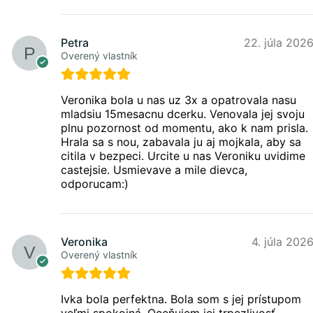
Petra
22. júla 202
Overený vlastník
Veronika bola u nas uz 3x a opatrovala nasu
mladsiu 15mesacnu dcerku. Venovala jej svoju
plnu pozornost od momentu, ako k nam prisla.
Hrala sa s nou, zabavala ju aj mojkala, aby sa
citila v bezpeci. Urcite u nas Veroniku uvidime
castejsie. Usmievave a mile dievca,
odporucam:)
Veronika
4. júla 202
Overený vlastník
Ivka bola perfektna. Bola som s jej prístupom
veľmi spokojná. Oceňujem jej trpezlivosť,