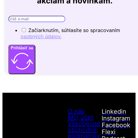
akciám a novinkám.
Začiarknutím, súhlasíte so spracovaním
osobných údajov.
Prihlásiť sa
O nás
Linkedin
Môj účet
Instagram
Všeobecné
Facebook
obchodné
Flexi
podmienky